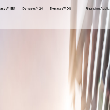
tion
asys™ EIS
Dynasys™ 24
Dynasys™ D8
Financing Applic